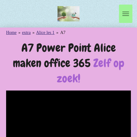
Ga
direct
naar
de
Home
»
extra
»
Alice les 1
»
A7
hoofdinhoud
A7 Power Point Alice
maken office 365
Zelf op
zoek!