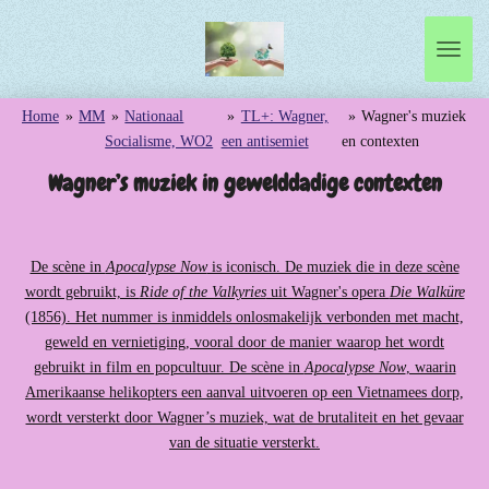
Ga
direct
naar
de
Home
»
MM
»
Nationaal
»
TL+: Wagner,
»
Wagner's muziek
hoofdinhoud
Socialisme, WO2
een antisemiet
en contexten
Wagner’s muziek in gewelddadige contexten
De scène in
Apocalypse Now
is iconisch. De muziek die in deze scène
wordt gebruikt, is
Ride of the Valkyries
uit Wagner's opera
Die Walküre
(1856). Het nummer is inmiddels onlosmakelijk verbonden met macht,
geweld en vernietiging, vooral door de manier waarop het wordt
gebruikt in film en popcultuur. De scène in
Apocalypse Now
, waarin
Amerikaanse helikopters een aanval uitvoeren op een Vietnamees dorp,
wordt versterkt door Wagner’s muziek, wat de brutaliteit en het gevaar
van de situatie versterkt.