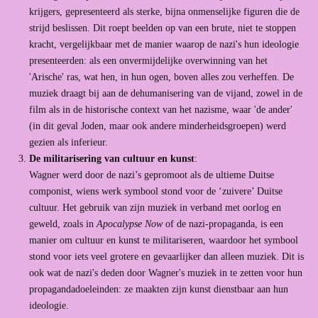
krijgers, gepresenteerd als sterke, bijna onmenselijke figuren die de
strijd beslissen. Dit roept beelden op van een brute, niet te stoppen
kracht, vergelijkbaar met de manier waarop de nazi's hun ideologie
presenteerden: als een onvermijdelijke overwinning van het
'Arische' ras, wat hen, in hun ogen, boven alles zou verheffen. De
muziek draagt bij aan de dehumanisering van de vijand, zowel in de
film als in de historische context van het nazisme, waar 'de ander'
(in dit geval Joden, maar ook andere minderheidsgroepen) werd
gezien als inferieur.
De militarisering van cultuur en kunst
:
Wagner werd door de nazi’s gepromoot als de ultieme Duitse
componist, wiens werk symbool stond voor de ‘zuivere’ Duitse
cultuur. Het gebruik van zijn muziek in verband met oorlog en
geweld, zoals in
Apocalypse Now
of de nazi-propaganda, is een
manier om cultuur en kunst te militariseren, waardoor het symbool
stond voor iets veel grotere en gevaarlijker dan alleen muziek. Dit is
ook wat de nazi's deden door Wagner's muziek in te zetten voor hun
propagandadoeleinden: ze maakten zijn kunst dienstbaar aan hun
ideologie.