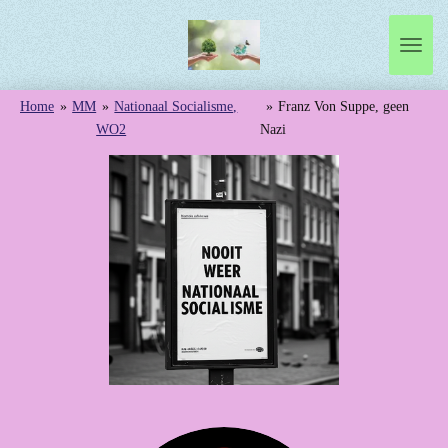
Ga
direct
naar
de
Home
»
MM
»
Nationaal Socialisme,
»
Franz Von Suppe, geen
hoofdinhoud
WO2
Nazi