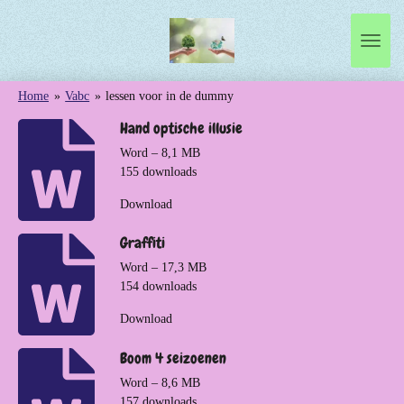
Ga
direct
naar
de
Home
»
Vabc
»
lessen voor in de dummy
hoofdinhoud
Hand optische illusie
Word – 8,1 MB
155 downloads
Download
Graffiti
Word – 17,3 MB
154 downloads
Download
Boom 4 seizoenen
Word – 8,6 MB
157 downloads