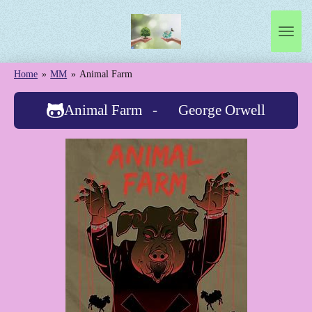
Ga
direct
naar
de
Home
»
MM
»
Animal Farm
hoofdinhoud
Animal Farm - George Orwell