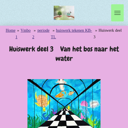
Ga
direct
naar
de
Home
»
Vmbo
»
periode
»
huiswerk tekenen KB-
»
Huiswerk deel
hoofdinhoud
1
2
TL
3
Huiswerk deel 3 Van het bos naar het
water