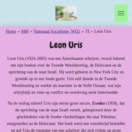
Ga
direct
naar
de
Home
»
MM
»
Nationaal Socialisme, WO2
»
TL+ Leon Uris
hoofdinhoud
Leon Uris
Leon Uris (1924–2003) was een Amerikaanse schrijver, vooral bekend
om zijn boeken over de Tweede Wereldoorlog, de Holocaust en de
oprichting van de staat Israël. Hij werd geboren in New York City en
groeide op in een Joods gezin. Uris zelf diende in de Tweede
Wereldoorlog en werkte als marinier in de Stille Oceaan, wat zijn
schrijfstijl en visie op conflict en overleving sterk beïnvloedde.
Na de oorlog schreef Uris zijn eerste grote succes,
Exodus
(1958), dat
de oprichting van de staat Israël vertelt, geïnspireerd door de
geschiedenis van de Joodse vluchtelingen die naar Palestina
emigreerden na de Holocaust. Het boek werd een wereldwijd bestseller
en gaf Uris de reputatie van een schrijver die zich richtte op grote