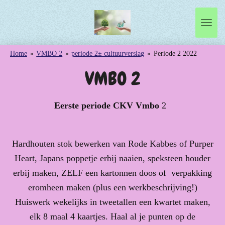
Ga
direct
naar
de
Home
»
VMBO 2
»
periode 2± cultuurverslag
»
Periode 2 2022
hoofdinhoud
VMBO 2
Eerste periode CKV Vmbo
2
Hardhouten stok bewerken van Rode Kabbes of Purper
Heart, Japans poppetje erbij naaien, speksteen houder
erbij maken, ZELF een kartonnen doos of verpakking
eromheen maken (plus een werkbeschrijving!)
Huiswerk wekelijks in tweetallen een kwartet maken,
elk 8 maal 4 kaartjes. Haal al je punten op de