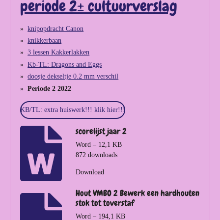
periode 2± cultuurverslag
knipopdracht Canon
knikkerbaan
3 lessen Kakkerlakken
Kb-TL: Dragons and Eggs
doosje dekseltje 0.2 mm verschil
Periode 2 2022
KB/TL: extra huiswerk!!! klik hier!!!
scorelijst jaar 2
Word – 12,1 KB
872 downloads
Download
Hout VMBO 2 Bewerk een hardhouten
stok tot toverstaf
Word – 194,1 KB